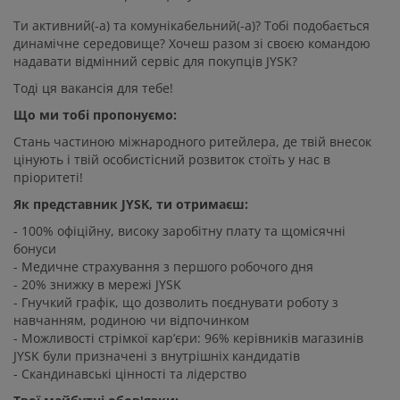
Ти активний(-а) та комунікабельний(-а)? Тобі подобається
динамічне середовище? Хочеш разом зі своєю командою
надавати відмінний сервіс для покупців JYSK?
Тоді ця вакансія для тебе!
Що ми тобі пропонуємо:
Стань частиною міжнародного ритейлера, де твій внесок
цінують і твій особистісний розвиток стоїть у нас в
пріоритеті!
Як представник JYSK, ти отримаєш:
- 100% офіційну, високу заробітну плату та щомісячні
бонуси
- Медичне страхування з першого робочого дня
- 20% знижку в мережі JYSK
- Гнучкий графік, що дозволить поєднувати роботу з
навчанням, родиною чи відпочинком
- Можливості стрімкої кар’єри: 96% керівників магазинів
JYSK були призначені з внутрішніх кандидатів
- Скандинавські цінності та лідерство