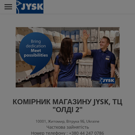
Skip
to
main
Menu
content
JYSK ЯК МІСЦЕ
РОБОТИ
РІТЕЙЛ
ВІДДІЛ ПО РОБОТІ З
КЛІЄНТАМИ
КОМІРНИК МАГАЗИНУ JYSK, ТЦ
"ОЛДІ 2"
10001,
Житомир,
Вітрука 9Б,
Ukraine
ГОЛОВНИЙ ОФІС
Часткова зайнятість
Номер телефону : +380 44 247 0786