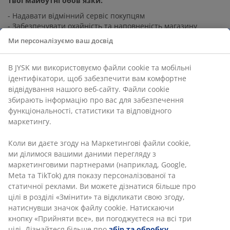
Твої майбутні обов'язки:
- Надавати відмінний сервіс покупцям
- Забезпечувати охайність та наповненість магазину
товарами
Ми персоналізуємо ваш досвід
- Допомагати з отриманням, розпакуванням та викладкою
товару на складі й у торговій залі
- Відповідати за власний відділ: наповнення полиць, заміна
В JYSK ми використовуємо файли cookie та мобільні
цінників, аналіз звітів про продажі
ідентифікатори, щоб забезпечити вам комфортне
відвідування нашого веб-сайту. Файли cookie
Що потрібно від тебе:
збирають інформацію про вас для забезпечення
- Комунікабельність, ініціативність та позитивний вайб
функціональності, статистики та відповідного
- Ентузіазм та задоволення від спілкування з покупцями
маркетингу.
- Бажання бути гарним(-ою) колегою для своєї команди щоб
разом досягати найкращих результатів
Коли ви даєте згоду на Маркетингові файли cookie,
- Задоволення від різноманітності задач
ми ділимося вашими даними перегляду з
- Готовність насолоджуватися вихідними протягом тижня,
маркетинговими партнерами (наприклад, Google,
щоб бути активним під час робочих вихідних
Meta та TikTok) для показу персоналізованої та
Ми з тобою на одній хвилі? Надсилай своє резюме!
статичної реклами. Ви можете дізнатися більше про
цілі в розділі «Змінити» та відкликати свою згоду,
Наш менеджер розгляне твою кандидатуру якнайшвидше,
натиснувши значок файлу cookie. Натискаючи
але по часу це може зайняти до 7 днів. Вся комунікація
кнопку «Прийняти все», ви погоджуєтеся на всі три
щодо подальших етапів проводитиметься через e-mail.
цілі. Дізнайтеся більше про
збір та обробку