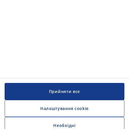
КОНТАКТИ
JYSK
Україна
ТОВ "ЮСК УКРАЇНА"
м. Київ
вул. Іоанна Павла ІІ, 21
01042
+ 380442470786
cv_ua@jysk.com
РОЗДІЛИ
JYSK як місце роботи
Рітейл
Прийняти все
Відділ по Роботі з Клієнтами
ГОЛОВНИЙ ОФІС
ДІЗНАЙСЯ БІЛЬШЕ ПРО JYSK
Налаштування cookie
JYSK.com
УМОВИ ТА ПОЛОЖЕННЯ
Необхідні
Доступність